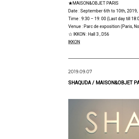
★MAISON&OBJET PARIS
Date : September 6th to 10th, 2019,
Time : 9:30 – 19: 00 (Last day till 18:
Venue : Parc de exposition (Paris, Nor
☆ IKKON : Hall 3 , D56
IKKON
2019.09.07
SHAQUDA / MAISON&OBJET P