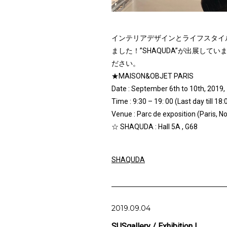
インテリアデザインとライフスタイ
ました！”SHAQUDA”が出展し
ださい。
★MAISON&OBJET PARIS
Date : September 6th to 10th, 2019,
Time : 9:30 – 19: 00 (Last day till 18:
Venue : Parc de exposition (Paris, Nor
☆ SHAQUDA : Hall 5A , G68
SHAQUDA
2019.09.04
SUSgallery / Exhibition !